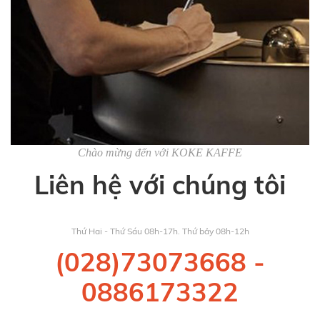
Chào mừng đến với KOKE KAFFE
Liên hệ với chúng tôi
Thứ Hai - Thứ Sáu 08h-17h. Thứ bảy 08h-12h
(028)73073668
-
0886173322