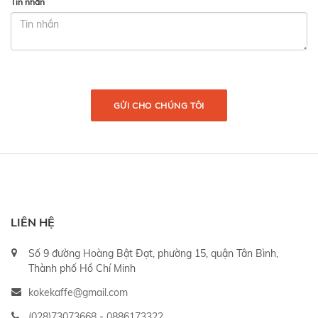
Tin nhắn
GỬI CHO CHÚNG TÔI
LIÊN HỆ
Số 9 đường Hoàng Bật Đạt, phường 15, quận Tân Bình,
Thành phố Hồ Chí Minh
kokekaffe@gmail.com
(028)73073668
-
0886173322