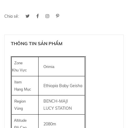
Chia sẻ:
THÔNG TIN SẢN PHẨM
Zone
Orimia
Khu Vực
Item
Ethiopia Baby Geisha
Hạng Mục
BENCH-MAJI
Region
LUCY STATION
Vùng
Altitude
2080m
Độ Cao