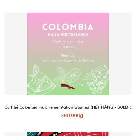
Cà Phê Colombia Fruit Fememtation washed (HẾT HÀNG - SOLD OU
380.000₫