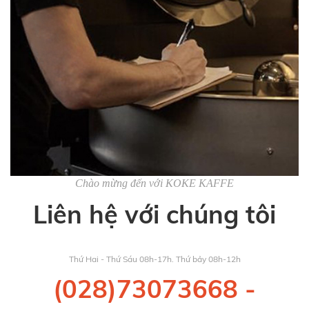
Chào mừng đến với KOKE KAFFE
Liên hệ với chúng tôi
Thứ Hai - Thứ Sáu 08h-17h. Thứ bảy 08h-12h
(028)73073668
-