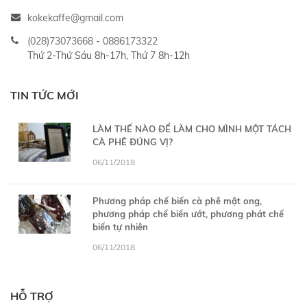
kokekaffe@gmail.com
(028)73073668
-
0886173322
Thứ 2-Thứ Sáu 8h-17h, Thứ 7 8h-12h
TIN TỨC MỚI
LÀM THẾ NÀO ĐỂ LÀM CHO MÌNH MỘT TÁCH
CÀ PHÊ ĐÚNG VỊ?
06/11/2018
Phương pháp chế biến cà phê mật ong,
phương pháp chế biến ướt, phương phát chế
biến tự nhiên
06/11/2018
HỖ TRỢ