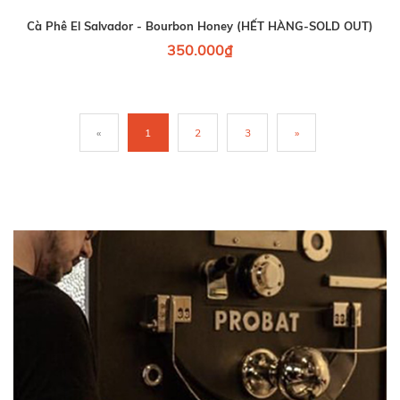
Cà Phê El Salvador - Bourbon Honey (HẾT HÀNG-SOLD OUT)
350.000₫
«
1
2
3
»