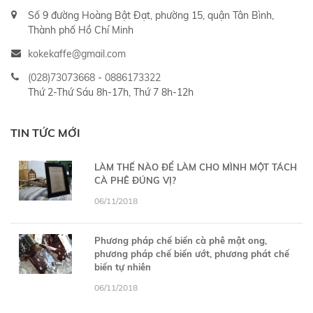
Số 9 đường Hoàng Bật Đạt, phường 15, quận Tân Bình,
Thành phố Hồ Chí Minh
kokekaffe@gmail.com
(028)73073668
-
0886173322
Thứ 2-Thứ Sáu 8h-17h, Thứ 7 8h-12h
TIN TỨC MỚI
LÀM THẾ NÀO ĐỂ LÀM CHO MÌNH MỘT TÁCH
CÀ PHÊ ĐÚNG VỊ?
06/11/2018
Phương pháp chế biến cà phê mật ong,
phương pháp chế biến ướt, phương phát chế
biến tự nhiên
06/11/2018