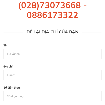
(028)73073668
-
0886173322
ĐỂ LẠI ĐỊA CHỈ CỦA BẠN
Tên
Địa chỉ
Số điện thoại