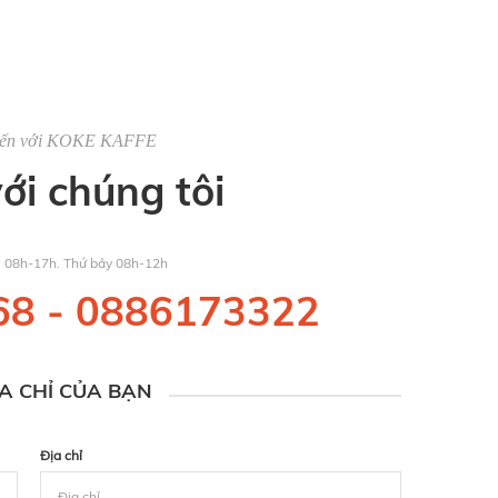
đến với KOKE KAFFE
với chúng tôi
u 08h-17h. Thứ bảy 08h-12h
68
-
0886173322
ỊA CHỈ CỦA BẠN
Địa chỉ