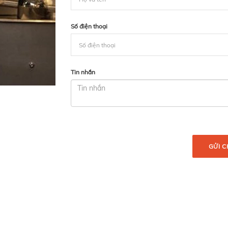
Số điện thoại
Tin nhắn
GỬI C