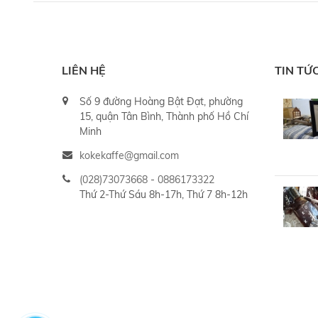
LIÊN HỆ
TIN TỨ
Số 9 đường Hoàng Bật Đạt, phường
15, quận Tân Bình, Thành phố Hồ Chí
Minh
kokekaffe@gmail.com
(028)73073668
-
0886173322
Thứ 2-Thứ Sáu 8h-17h, Thứ 7 8h-12h