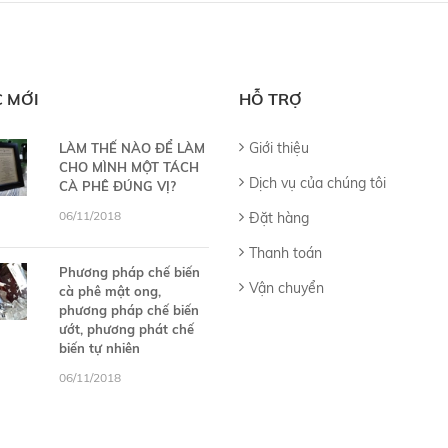
C MỚI
HỖ TRỢ
Giới thiệu
LÀM THẾ NÀO ĐỂ LÀM
CHO MÌNH MỘT TÁCH
Dịch vụ của chúng tôi
CÀ PHÊ ĐÚNG VỊ?
06/11/2018
Đặt hàng
Thanh toán
Phương pháp chế biến
Vận chuyển
cà phê mật ong,
phương pháp chế biến
ướt, phương phát chế
biến tự nhiên
06/11/2018