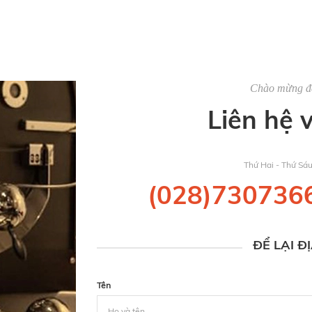
Chào mừng 
Liên hệ 
Thứ Hai - Thứ Sá
(028)730736
ĐỂ LẠI Đ
Tên