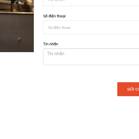
Số điện thoại
Tin nhắn
GỬI C