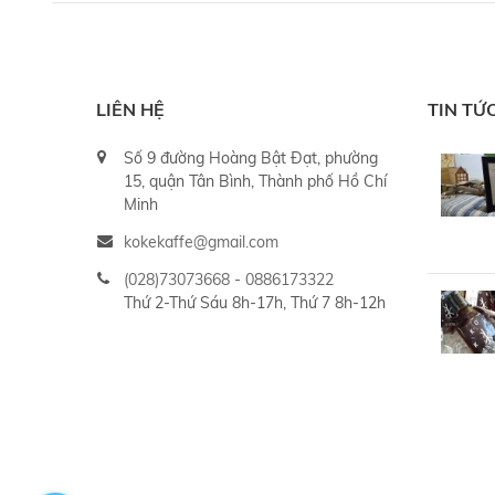
LIÊN HỆ
TIN TỨ
Số 9 đường Hoàng Bật Đạt, phường
15, quận Tân Bình, Thành phố Hồ Chí
Minh
kokekaffe@gmail.com
(028)73073668
-
0886173322
Thứ 2-Thứ Sáu 8h-17h, Thứ 7 8h-12h