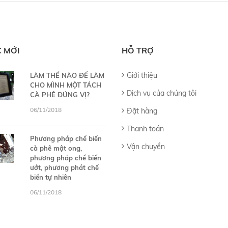
C MỚI
HỖ TRỢ
Giới thiệu
LÀM THẾ NÀO ĐỂ LÀM
CHO MÌNH MỘT TÁCH
Dịch vụ của chúng tôi
CÀ PHÊ ĐÚNG VỊ?
06/11/2018
Đặt hàng
Thanh toán
Phương pháp chế biến
Vận chuyển
cà phê mật ong,
phương pháp chế biến
ướt, phương phát chế
biến tự nhiên
06/11/2018