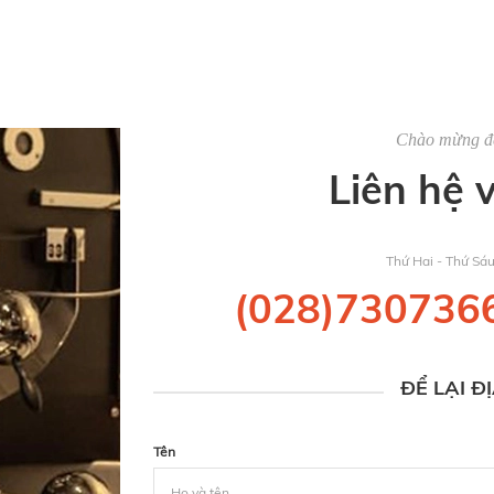
Chào mừng 
Liên hệ 
Thứ Hai - Thứ Sá
(028)730736
ĐỂ LẠI Đ
Tên