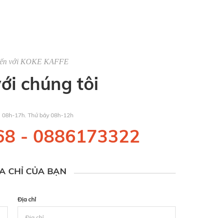
đến với KOKE KAFFE
với chúng tôi
u 08h-17h. Thứ bảy 08h-12h
68
-
0886173322
ỊA CHỈ CỦA BẠN
Địa chỉ