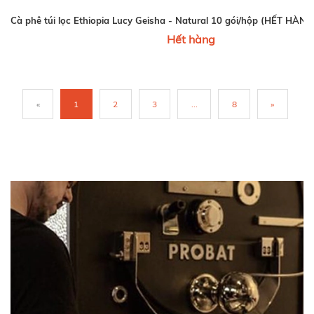
Cà phê túi lọc Ethiopia Lucy Geisha - Natural 10 gói/hộp (HẾT HÀ
Hết hàng
«
1
2
3
...
8
»