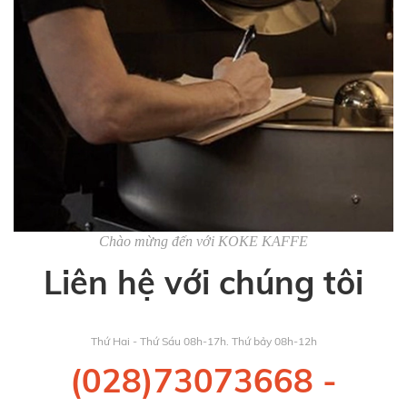
Chào mừng đến với KOKE KAFFE
Liên hệ với chúng tôi
Thứ Hai - Thứ Sáu 08h-17h. Thứ bảy 08h-12h
(028)73073668
-