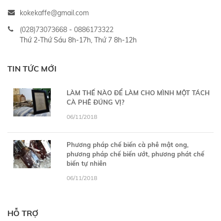
kokekaffe@gmail.com
(028)73073668
-
0886173322
Thứ 2-Thứ Sáu 8h-17h, Thứ 7 8h-12h
TIN TỨC MỚI
LÀM THẾ NÀO ĐỂ LÀM CHO MÌNH MỘT TÁCH
CÀ PHÊ ĐÚNG VỊ?
06/11/2018
Phương pháp chế biến cà phê mật ong,
phương pháp chế biến ướt, phương phát chế
biến tự nhiên
06/11/2018
HỖ TRỢ