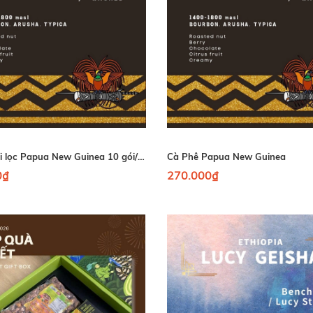
Cà phê túi lọc Papua New Guinea 10 gói/ hộp
Cà Phê Papua New Guinea
0₫
270.000₫