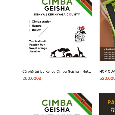
Cà phê túi lọc Kenya Cimba Geisha - Natural 10 gói/ hộp
HỘP QUÀ
260.000₫
520.00