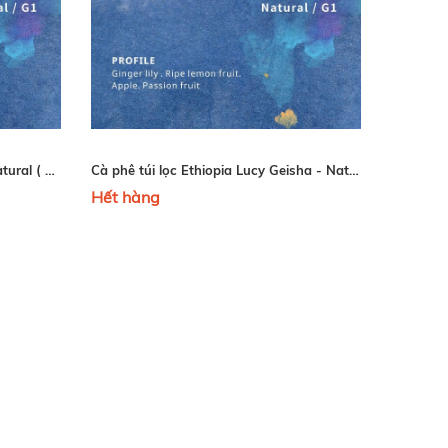
Cà Phê Ethiopia Lucy Geisha - Natural ( HẾT HÀNG - SOLD OUT )
Cà phê túi lọc Ethiopia Lucy Geisha - Natural 10 gói/hộp (HẾT HÀNG- SOLD OUT)
Hết hàng