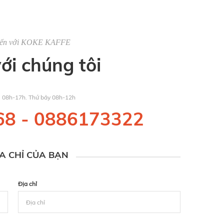
đến với KOKE KAFFE
với chúng tôi
u 08h-17h. Thứ bảy 08h-12h
68
-
0886173322
ỊA CHỈ CỦA BẠN
Địa chỉ