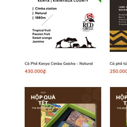
Cà Phê Kenya Cimba Geisha - Natural
430.000₫
250.00