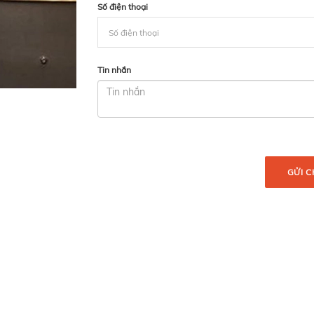
Số điện thoại
Tin nhắn
GỬI C