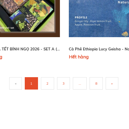
HỘP QUÀ TẾT BÍNH NGỌ 2026 - SET A (HẾT HÀNG- SOLD OUT)
g
Hết hàng
«
1
2
3
...
8
»