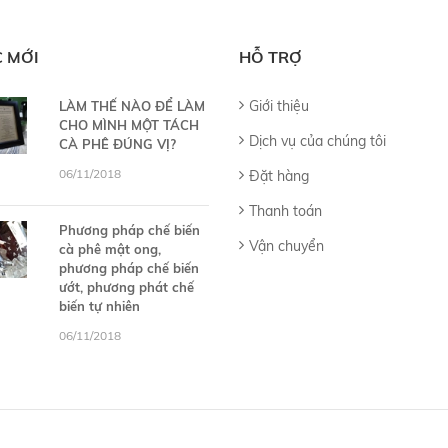
C MỚI
HỖ TRỢ
Giới thiệu
LÀM THẾ NÀO ĐỂ LÀM
CHO MÌNH MỘT TÁCH
Dịch vụ của chúng tôi
CÀ PHÊ ĐÚNG VỊ?
06/11/2018
Đặt hàng
Thanh toán
Phương pháp chế biến
Vận chuyển
cà phê mật ong,
phương pháp chế biến
ướt, phương phát chế
biến tự nhiên
06/11/2018