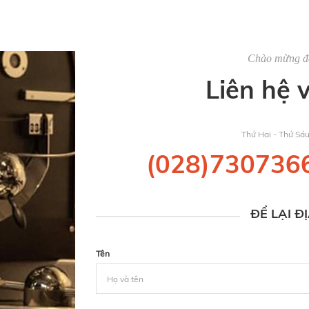
Chào mừng 
Liên hệ 
Thứ Hai - Thứ Sá
(028)730736
ĐỂ LẠI Đ
Tên