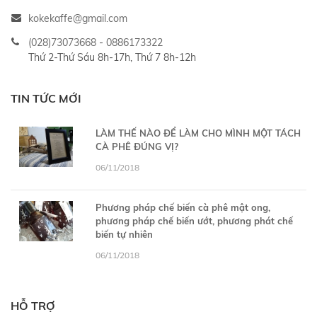
kokekaffe@gmail.com
(028)73073668
-
0886173322
Thứ 2-Thứ Sáu 8h-17h, Thứ 7 8h-12h
TIN TỨC MỚI
LÀM THẾ NÀO ĐỂ LÀM CHO MÌNH MỘT TÁCH
CÀ PHÊ ĐÚNG VỊ?
06/11/2018
Phương pháp chế biến cà phê mật ong,
phương pháp chế biến ướt, phương phát chế
biến tự nhiên
06/11/2018
HỖ TRỢ