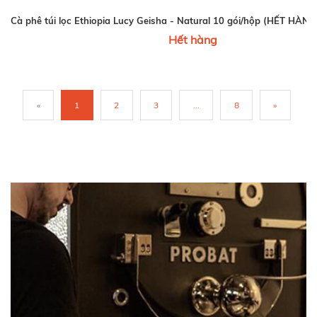
Cà phê túi lọc Ethiopia Lucy Geisha - Natural 10 gói/hộp (HẾT HÀ
Hết hàng
«
1
2
3
...
8
»