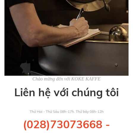
Chào mừng đến với KOKE KAFFE
Liên hệ với chúng tôi
Thứ Hai - Thứ Sáu 08h-17h. Thứ bảy 08h-12h
(028)73073668
-