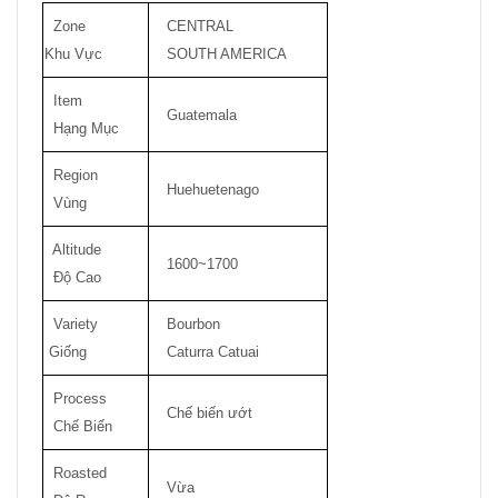
Zone
CENTRAL
Khu Vực
SOUTH AMERICA
Item
Guatemala
Hạng Mục
Region
Huehuetenago
Vùng
Altitude
1600~1700
Độ Cao
Variety
Bourbon
Giống
Caturra Catuai
Process
Chế biến ướt
Chế Biến
Roasted
Vừa