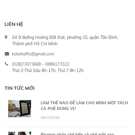
LIÊN HỆ
Số 9 đường Hoàng Bật Đạt, phường 15, quận Tân Bình,
Thành phố Hồ Chí Minh
kokekaffe@gmail.com
(028)73073668
-
0886173322
Thứ 2-Thứ Sáu 8h-17h, Thứ 7 8h-12h
TIN TỨC MỚI
LÀM THẾ NÀO ĐỂ LÀM CHO MÌNH MỘT TÁCH
CÀ PHÊ ĐÚNG VỊ?
06/11/2018
Phương pháp chế biến cà phê mật ong,