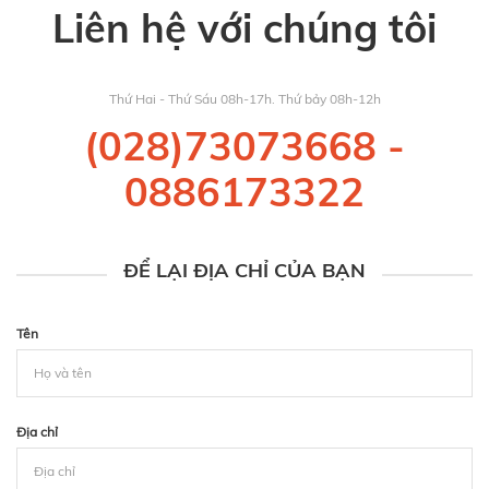
Liên hệ với chúng tôi
Thứ Hai - Thứ Sáu 08h-17h. Thứ bảy 08h-12h
(028)73073668
-
0886173322
ĐỂ LẠI ĐỊA CHỈ CỦA BẠN
Tên
Địa chỉ