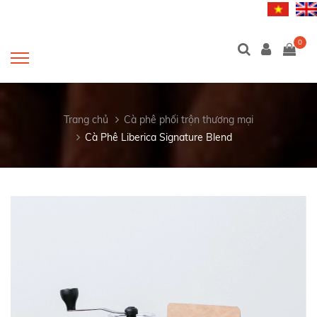
0
Trang chủ
Cà phê phối trộn thương mại
Cà Phê Liberica Signature Blend