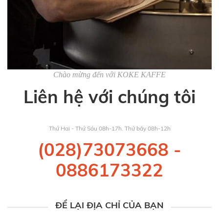
Chào mừng đến với KOKE KAFFE
Liên hệ với chúng tôi
Thứ Hai - Thứ Sáu 08h-17h. Thứ bảy 08h-12h
(028)73073668
-
0886173322
ĐỂ LẠI ĐỊA CHỈ CỦA BẠN