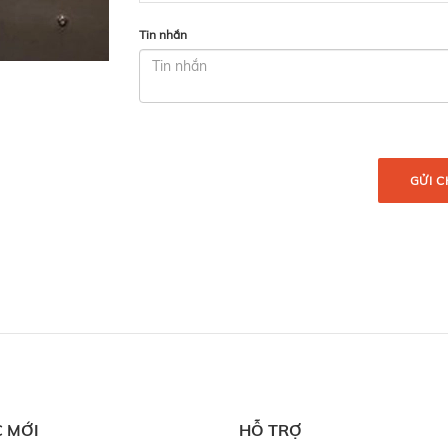
Tin nhắn
GỬI C
C MỚI
HỖ TRỢ