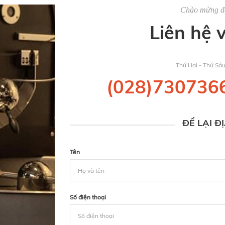
Chào mừng 
Liên hệ 
Thứ Hai - Thứ Sá
(028)730736
ĐỂ LẠI Đ
Tên
Số điện thoại