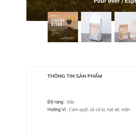
THÔNG TIN SẢN PHẨM
Độ rang
: Vừa
Hương Vị
: Cam quýt, sô cô la, hạt dẻ, mận