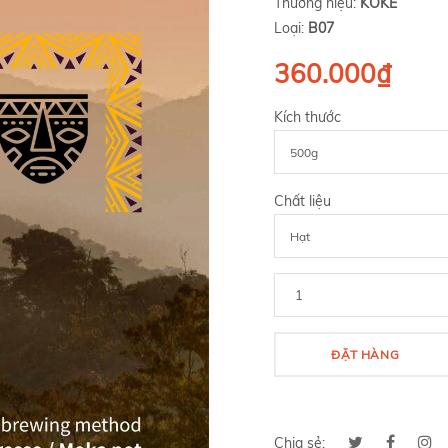
Thương hiệu:
KOKE
Loại:
B07
360.000₫
Kích thước
Chất liệu
ĐẶT HÀNG
Chia sẻ: