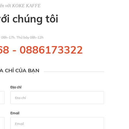
đến với KOKE KAFFE
với chúng tôi
u 08h-17h. Thứ bảy 08h-12h
68
-
0886173322
ỊA CHỈ CỦA BẠN
Địa chỉ
Email