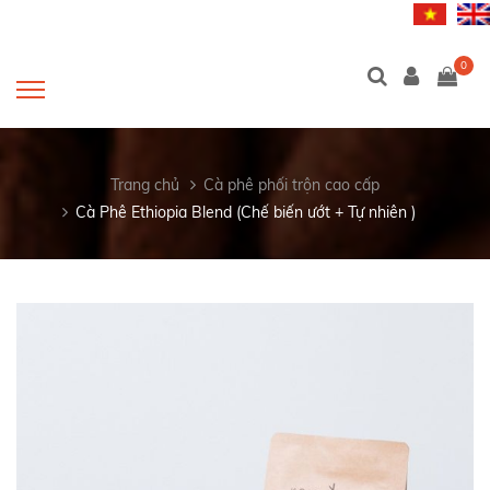
0
Trang chủ
Cà phê phối trộn cao cấp
Cà Phê Ethiopia Blend (Chế biến ướt + Tự nhiên )