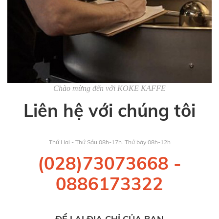
Chào mừng đến với KOKE KAFFE
Liên hệ với chúng tôi
Thứ Hai - Thứ Sáu 08h-17h. Thứ bảy 08h-12h
(028)73073668
-
0886173322
ĐỂ LẠI ĐỊA CHỈ CỦA BẠN